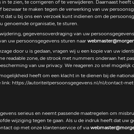
n te zien, te corrigeren of te verwijderen. Daarnaast heef
 of bezwaar te maken tegen de verwerking van uw persoon
t dat u bij ons een verzoek kunt indienen om de persoonsg
u genoemde organisatie, te sturen.
verwijdering, gegevensoverdraging van uw persoonsgegevens 
 van uw persoonsgegevens sturen naar
webmaster@morgeni
inzage door u is gedaan, vragen wij u een kopie van uw ident
ine readable zone, de strook met nummers onderaan het p
bescherming van uw privacy. We reageren zo snel mogelijk 
mogelijkheid heeft om een klacht in te dienen bij de nationa
link: https://autoriteitpersoonsgegevens.nl/nl/contact-me
evens serieus en neemt passende maatregelen om misbruik
 wijziging tegen te gaan. Als u de indruk heeft dat uw geg
ontact op met onze klantenservice of via
webmaster@morgen