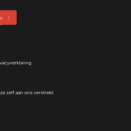
u
u
Aanbod
Verhuur
vacyverklaring.
Detailing
Werkplaats
Verkocht
 zelf aan ons verstrekt.
Over ons
Contact