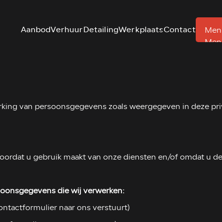
Aanbod
Verhuur
Detailing
Werkplaats
Contact
Men
Men
rking van persoonsgegevens zoals weergegeven in deze pri
rdat u gebruik maakt van onze diensten en/of omdat u deze
soonsgegevens die wij verwerken:
ontactformulier naar ons verstuurt)