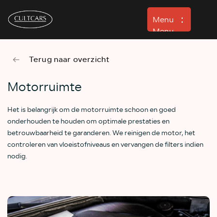
Menu
Menu
Terug naar overzicht
Aanbod
Verhuur
Motorruimte
Detailing
Het is belangrijk om de motorruimte schoon en goed
Werkplaats
onderhouden te houden om optimale prestaties en
betrouwbaarheid te garanderen. We reinigen de motor, het
Verkocht
controleren van vloeistofniveaus en vervangen de filters indien
Over ons
nodig.
Contact