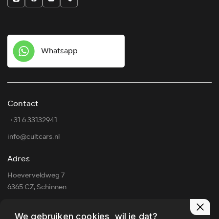
Whatsapp
Contact
⁠ ⁠+31 6 33132941
info@cultcars.nl
Adres
Hoeverveldweg 7
6365 CZ, Schinnen
Openingstijden
We gebruiken cookies, wil je dat?